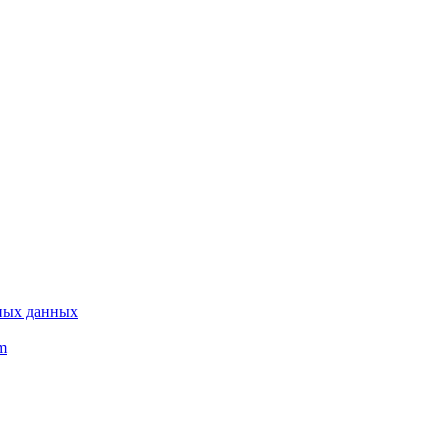
ьных данных
m