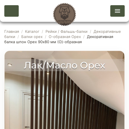
Главная
/
Каталог
/
Рейки / Фальшь-балки
/
Декоративные
балки
/
Балки орех
/
О-образная Орех
/
Декоративная
балка шпон Орех 90х80 мм (О)-образная