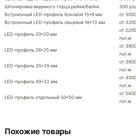
Шпонировка видимого торца рейки/балки.
300 р/
Встроенный LED-профиль боковой 15*6 мм
от 3000
Встроенный LED-профиль лицевой 16*13 мм
от 3200
от 2200
LED-профиль 20*20 мм
пог.м
от 3800
LED-профиль 26*25 мм
пог.м
от 3600
LED-профиль 35*35 мм
пог.м
от 4000
LED-профиль 49*32 мм
пог.м
от 5400
LED-профиль отдельный 50*50 мм
пог.м
Похожие товары