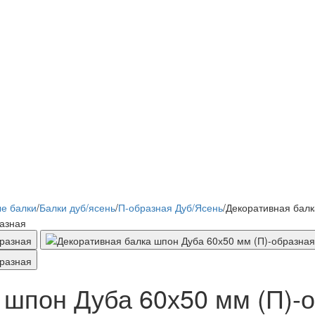
е балки
/
Балки дуб/ясень
/
П-образная Дуб/Ясень
/
Декоративная балк
 шпон Дуба 60х50 мм (П)-