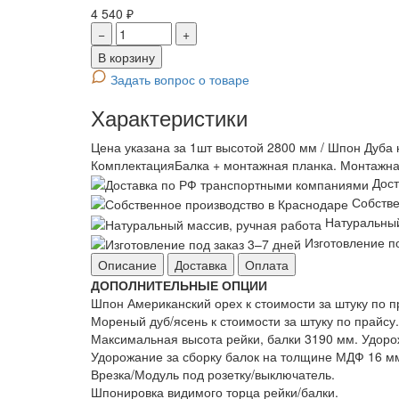
4 540 ₽
−
+
В корзину
Задать вопрос о товаре
Характеристики
Цена указана за 1шт высотой 2800 мм / Шпон Дуба
Комплектация
Балка + монтажная планка. Монтажна
Дост
Собстве
Натуральный
Изготовление по
Описание
Доставка
Оплата
ДОПОЛНИТЕЛЬНЫЕ ОПЦИИ
Шпон Американский орех к стоимости за штуку по п
Мореный дуб/ясень к стоимости за штуку по прайсу.
Максимальная высота рейки, балки 3190 мм. Удорож
Удорожание за сборку балок на толщине МДФ 16 м
Врезка/Модуль под розетку/выключатель.
Шпонировка видимого торца рейки/балки.