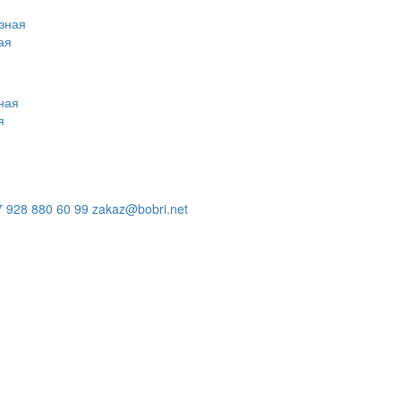
ая
я
7 928 880 60 99
zakaz@bobri.net