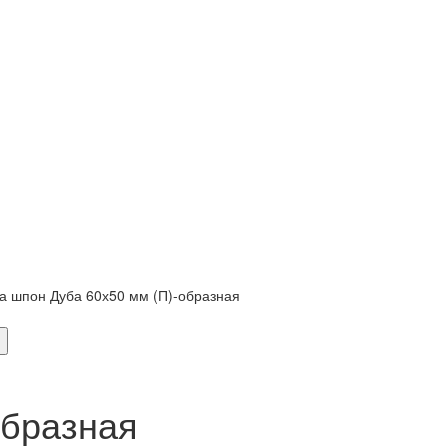
а шпон Дуба 60х50 мм (П)-образная
образная