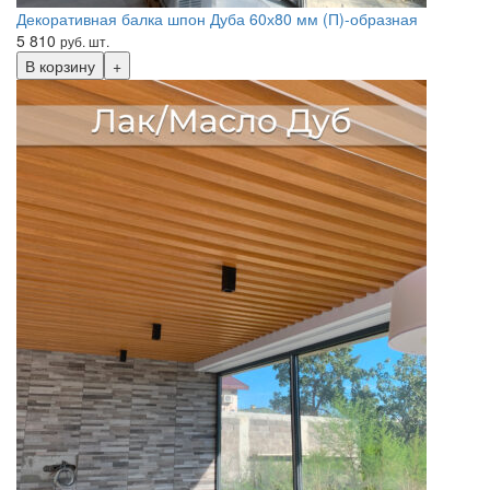
Декоративная балка шпон Дуба 60х80 мм (П)-образная
5 810
руб. шт.
В корзину
+