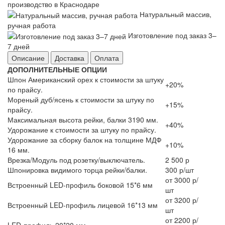
производство в Краснодаре
Натуральный массив,
ручная работа
Изготовление под заказ 3–
7 дней
Описание
Доставка
Оплата
ДОПОЛНИТЕЛЬНЫЕ ОПЦИИ
Шпон Американский орех к стоимости за штуку
+20%
по прайсу.
Мореный дуб/ясень к стоимости за штуку по
+15%
прайсу.
Максимальная высота рейки, балки 3190 мм.
+40%
Удорожание к стоимости за штуку по прайсу.
Удорожание за сборку балок на толщине МДФ
+10%
16 мм.
Врезка/Модуль под розетку/выключатель.
2 500 р
Шпонировка видимого торца рейки/балки.
300 р/шт
от 3000 р/
Встроенный LED-профиль боковой 15*6 мм
шт
от 3200 р/
Встроенный LED-профиль лицевой 16*13 мм
шт
от 2200 р/