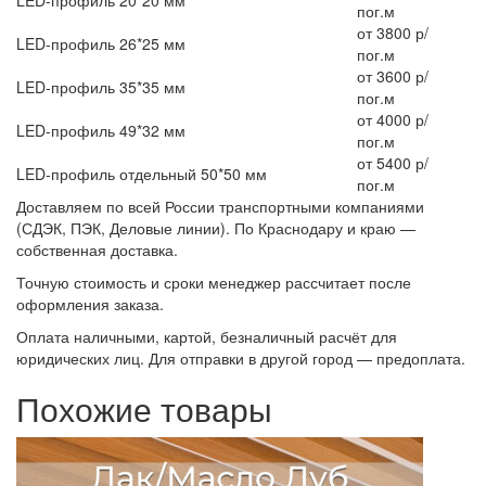
LED-профиль 20*20 мм
пог.м
от 3800 р/
LED-профиль 26*25 мм
пог.м
от 3600 р/
LED-профиль 35*35 мм
пог.м
от 4000 р/
LED-профиль 49*32 мм
пог.м
от 5400 р/
LED-профиль отдельный 50*50 мм
пог.м
Доставляем по всей России транспортными компаниями
(СДЭК, ПЭК, Деловые линии). По Краснодару и краю —
собственная доставка.
Точную стоимость и сроки менеджер рассчитает после
оформления заказа.
Оплата наличными, картой, безналичный расчёт для
юридических лиц. Для отправки в другой город — предоплата.
Похожие товары