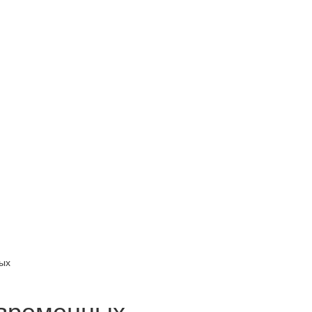
ых
временных