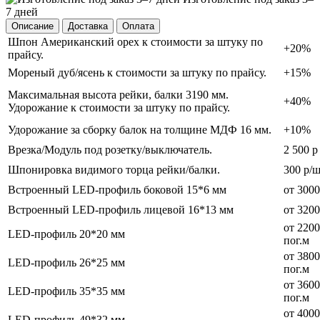
7 дней
Описание
Доставка
Оплата
Шпон Американский орех к стоимости за штуку по
+20%
прайсу.
Мореный дуб/ясень к стоимости за штуку по прайсу.
+15%
Максимальная высота рейки, балки 3190 мм.
+40%
Удорожание к стоимости за штуку по прайсу.
Удорожание за сборку балок на толщине МДФ 16 мм.
+10%
Врезка/Модуль под розетку/выключатель.
2 500 р
Шпонировка видимого торца рейки/балки.
300 р/
Встроенный LED-профиль боковой 15*6 мм
от 3000
Встроенный LED-профиль лицевой 16*13 мм
от 3200
от 2200
LED-профиль 20*20 мм
пог.м
от 3800
LED-профиль 26*25 мм
пог.м
от 3600
LED-профиль 35*35 мм
пог.м
от 4000
LED-профиль 49*32 мм