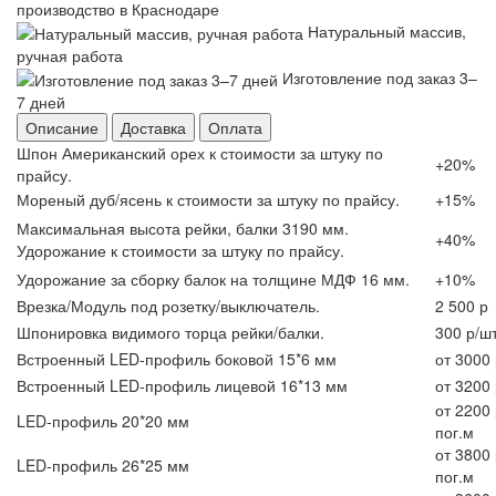
производство в Краснодаре
Натуральный массив,
ручная работа
Изготовление под заказ 3–
7 дней
Описание
Доставка
Оплата
Шпон Американский орех к стоимости за штуку по
+20%
прайсу.
Мореный дуб/ясень к стоимости за штуку по прайсу.
+15%
Максимальная высота рейки, балки 3190 мм.
+40%
Удорожание к стоимости за штуку по прайсу.
Удорожание за сборку балок на толщине МДФ 16 мм.
+10%
Врезка/Модуль под розетку/выключатель.
2 500 р
Шпонировка видимого торца рейки/балки.
300 р/ш
Встроенный LED-профиль боковой 15*6 мм
от 3000
Встроенный LED-профиль лицевой 16*13 мм
от 3200
от 2200 
LED-профиль 20*20 мм
пог.м
от 3800 
LED-профиль 26*25 мм
пог.м